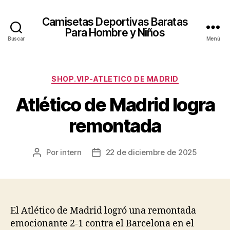
Camisetas Deportivas Baratas
Para Hombre y Niños
Buscar
Menú
Categorías
SHOP.VIP-ATLETICO DE MADRID
Atlético de Madrid logra
remontada
Por
intern
22 de diciembre de 2025
Autor
Fecha
de
de
la
la
entrada
entrada
El Atlético de Madrid logró una remontada
emocionante 2-1 contra el Barcelona en el