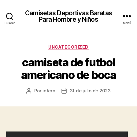
Camisetas Deportivas Baratas
Para Hombre y Niños
Buscar
Menú
Categorías
UNCATEGORIZED
camiseta de futbol
americano de boca
Por
intern
31 de julio de 2023
Autor
Fecha
de
de
la
la
entrada
entrada