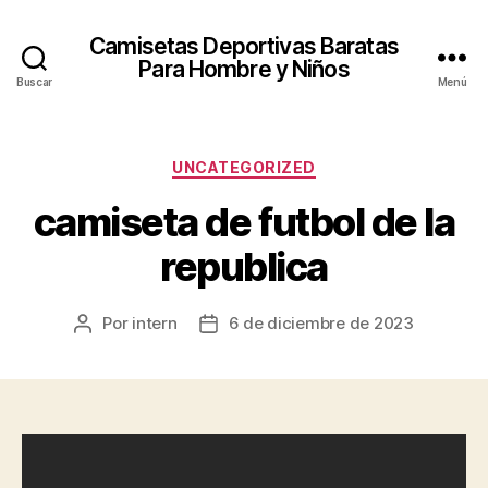
Camisetas Deportivas Baratas
Para Hombre y Niños
Buscar
Menú
Categorías
UNCATEGORIZED
camiseta de futbol de la
republica
Por
intern
6 de diciembre de 2023
Autor
Fecha
de
de
la
la
entrada
entrada