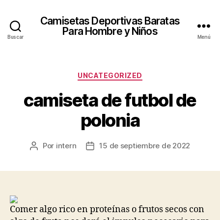
Camisetas Deportivas Baratas
Para Hombre y Niños
Buscar
Menú
Categorías
UNCATEGORIZED
camiseta de futbol de
polonia
Por
intern
15 de septiembre de 2022
Autor
Fecha
de
de
la
la
entrada
entrada
Comer algo rico en proteínas o frutos secos con