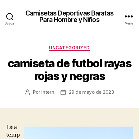
Camisetas Deportivas Baratas
Para Hombre y Niños
Buscar
Menú
Categorías
UNCATEGORIZED
camiseta de futbol rayas
rojas y negras
Por
intern
29 de mayo de 2023
Autor
Fecha
de
de
la
la
entrada
entrada
Esta
temp