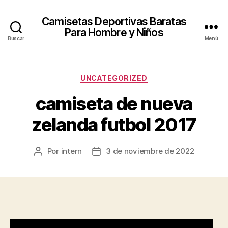
Camisetas Deportivas Baratas
Para Hombre y Niños
Buscar
Menú
Categorías
UNCATEGORIZED
camiseta de nueva
zelanda futbol 2017
Por
intern
3 de noviembre de 2022
Autor
Fecha
de
de
la
la
entrada
entrada