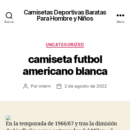
Camisetas Deportivas Baratas
Para Hombre y Niños
Buscar
Menú
Categorías
UNCATEGORIZED
camiseta futbol
americano blanca
Por
intern
2 de agosto de 2022
Autor
Fecha
de
de
la
la
entrada
entrada
En la temporada de 1966/67 y tras la dimisión