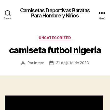
Camisetas Deportivas Baratas
Para Hombre y Niños
Buscar
Menú
Categorías
UNCATEGORIZED
camiseta futbol nigeria
Por
intern
31 de julio de 2023
Autor
Fecha
de
de
la
la
entrada
entrada