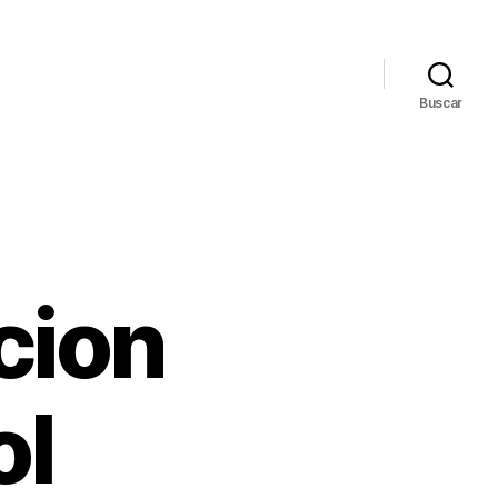
Buscar
cion
ol