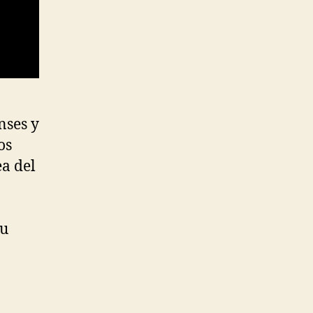
nses y
os
ea del
su