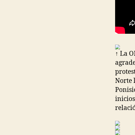
↑ La O
agrade
protes
Norte 
Ponisi
inicios
relaci