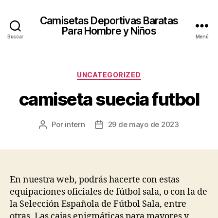
Camisetas Deportivas Baratas
Para Hombre y Niños
Buscar
Menú
Categorías
UNCATEGORIZED
camiseta suecia futbol
Por
intern
29 de mayo de 2023
Autor
Fecha
de
de
la
la
entrada
entrada
En nuestra web, podrás hacerte con estas
equipaciones oficiales de fútbol sala, o con la de
la Selección Española de Fútbol Sala, entre
otras. Las cajas enigmáticas para mayores y