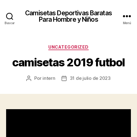
Camisetas Deportivas Baratas
Para Hombre y Niños
Buscar
Menú
Categorías
UNCATEGORIZED
camisetas 2019 futbol
Por
intern
31 de julio de 2023
Autor
Fecha
de
de
la
la
entrada
entrada