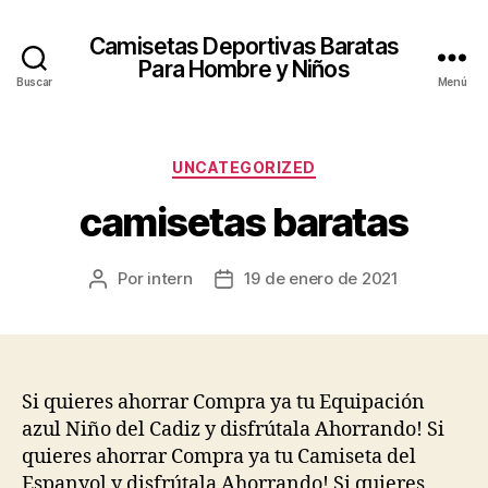
Camisetas Deportivas Baratas
Para Hombre y Niños
Buscar
Menú
Categorías
UNCATEGORIZED
camisetas baratas
Por
intern
19 de enero de 2021
Autor
Fecha
de
de
la
la
entrada
entrada
Si quieres ahorrar Compra ya tu Equipación
azul Niño del Cadiz y disfrútala Ahorrando! Si
quieres ahorrar Compra ya tu Camiseta del
Espanyol y disfrútala Ahorrando! Si quieres