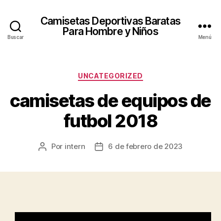
Camisetas Deportivas Baratas
Para Hombre y Niños
Buscar
Menú
Categorías
UNCATEGORIZED
camisetas de equipos de
futbol 2018
Por
intern
6 de febrero de 2023
Autor
Fecha
de
de
la
la
entrada
entrada