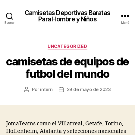
Camisetas Deportivas Baratas
Para Hombre y Niños
Buscar
Menú
Categorías
UNCATEGORIZED
camisetas de equipos de
futbol del mundo
Por
intern
29 de mayo de 2023
Autor
Fecha
de
de
la
la
entrada
entrada
JomaTeams como el Villarreal, Getafe, Torino,
Hoffenheim, Atalanta y selecciones nacionales