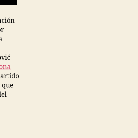
ación
or
s
ović
lona
artido
e que
del