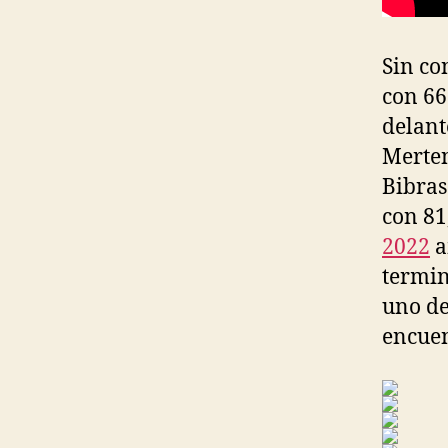
Sin co
con 66
delant
Merten
Bibras
con 81
2022
a
termin
uno de
encuen