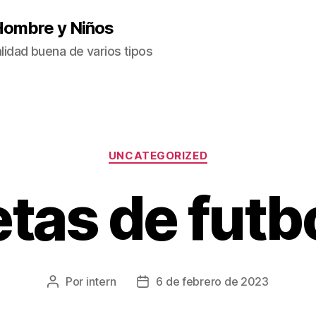
Hombre y Niños
idad buena de varios tipos
Categorías
UNCATEGORIZED
tas de futb
Por
intern
6 de febrero de 2023
Autor
Fecha
de
de