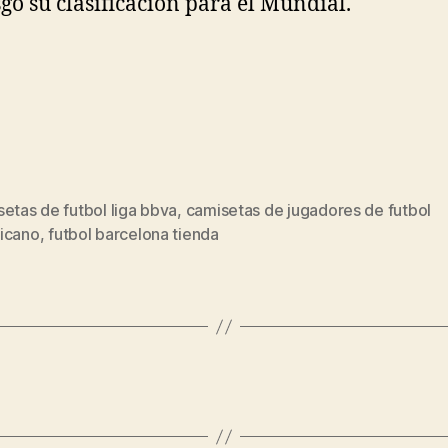
sgo su clasificación para el Mundial.
etas de futbol liga bbva
,
camisetas de jugadores de futbol
s
icano
,
futbol barcelona tienda