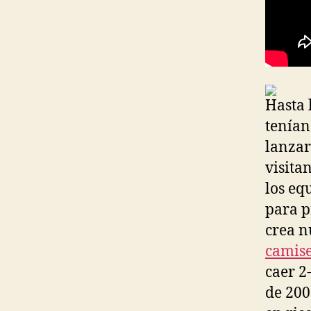
Hasta 
tenían
lanzar
visita
los eq
para p
crea n
camise
caer 2
de 200