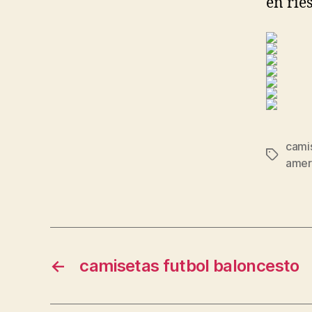
en rie
camis
Etiqueta
amer
←
camisetas futbol baloncesto