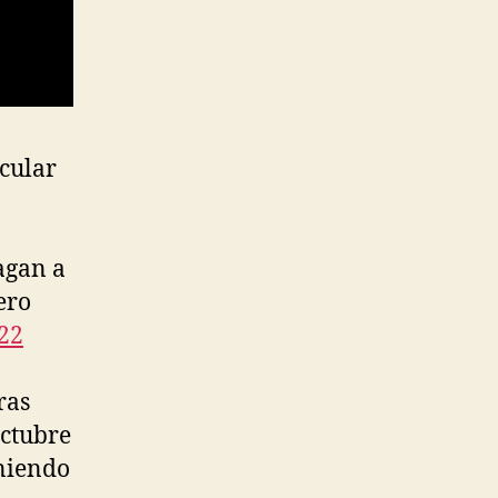
icular
agan a
ero
22
ras
octubre
oniendo