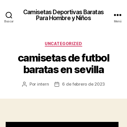
Camisetas Deportivas Baratas
Para Hombre y Niños
Buscar
Menú
Categorías
UNCATEGORIZED
camisetas de futbol
baratas en sevilla
Por
intern
6 de febrero de 2023
Autor
Fecha
de
de
la
la
entrada
entrada