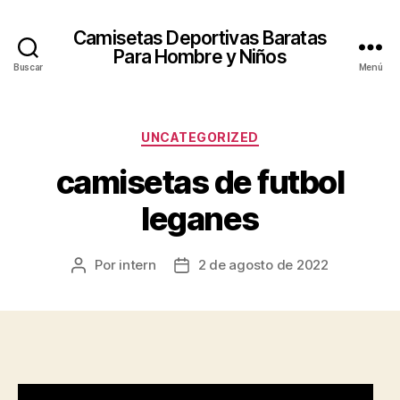
Camisetas Deportivas Baratas
Para Hombre y Niños
Buscar
Menú
Categorías
UNCATEGORIZED
camisetas de futbol
leganes
Por
intern
2 de agosto de 2022
Autor
Fecha
de
de
la
la
entrada
entrada