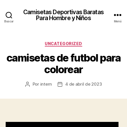
Camisetas Deportivas Baratas
Para Hombre y Niños
Buscar
Menú
Categorías
UNCATEGORIZED
camisetas de futbol para
colorear
Por
intern
4 de abril de 2023
Autor
Fecha
de
de
la
la
entrada
entrada