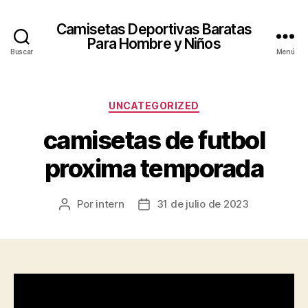
Camisetas Deportivas Baratas
Para Hombre y Niños
Buscar
Menú
Categorías
UNCATEGORIZED
camisetas de futbol
proxima temporada
Por
intern
31 de julio de 2023
Autor
Fecha
de
de
la
la
entrada
entrada