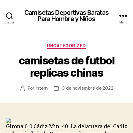
Camisetas Deportivas Baratas
Para Hombre y Niños
Buscar
Menú
Categorías
UNCATEGORIZED
camisetas de futbol
replicas chinas
Por
intern
3 de noviembre de 2022
Autor
Fecha
de
de
la
la
entrada
entrada
Girona 0-0 Cádiz.Min. 40. La delantera del Cádiz