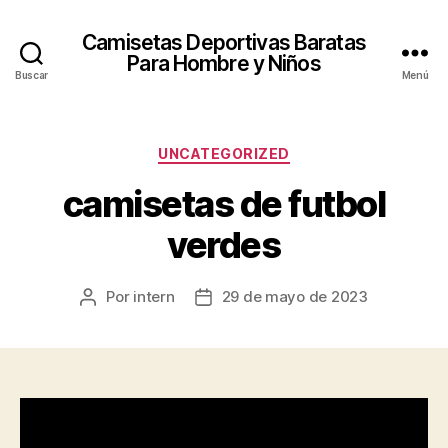
Camisetas Deportivas Baratas
Para Hombre y Niños
Buscar
Menú
Categorías
UNCATEGORIZED
camisetas de futbol
verdes
Por
intern
29 de mayo de 2023
Autor
Fecha
de
de
la
la
entrada
entrada