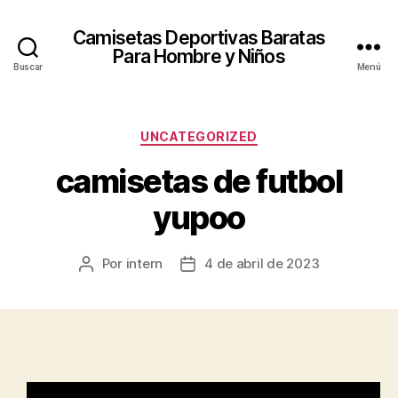
Camisetas Deportivas Baratas
Para Hombre y Niños
Buscar
Menú
Categorías
UNCATEGORIZED
camisetas de futbol
yupoo
Por
intern
4 de abril de 2023
Autor
Fecha
de
de
la
la
entrada
entrada