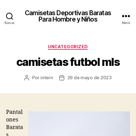
Camisetas Deportivas Baratas
Para Hombre y Niños
Buscar
Menú
Categorías
UNCATEGORIZED
camisetas futbol mls
Por
intern
29 de mayo de 2023
Autor
Fecha
de
de
la
la
entrada
entrada
Pantal
ones
Barata
s