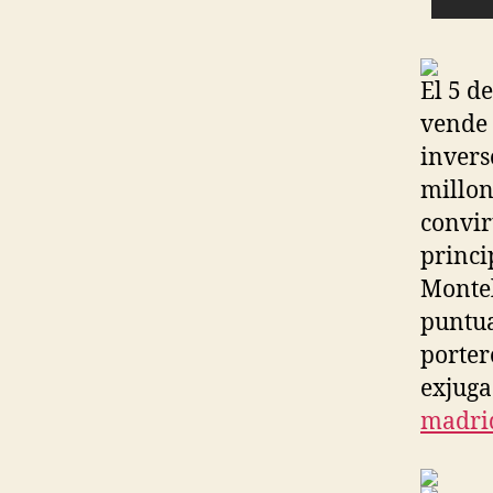
El 5 d
vende 
invers
millon
convir
princi
Montel
puntua
porter
exjuga
madri