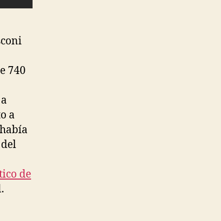
sconi
e 740
 a
to a
 había
 del
tico de
.