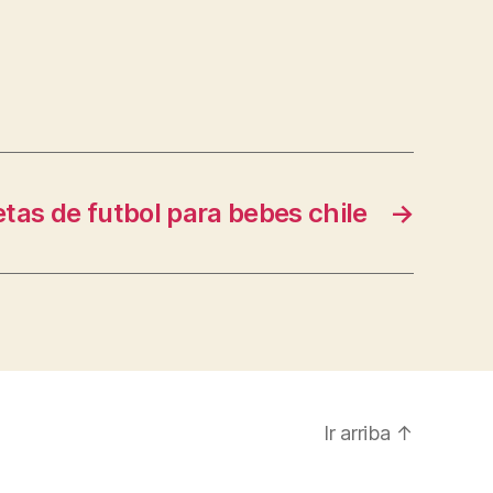
tas de futbol para bebes chile
→
Ir arriba
↑