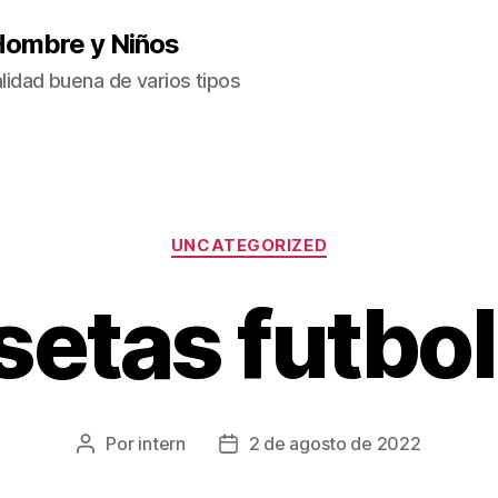
Hombre y Niños
idad buena de varios tipos
Categorías
UNCATEGORIZED
setas futbol
Por
intern
2 de agosto de 2022
Autor
Fecha
de
de