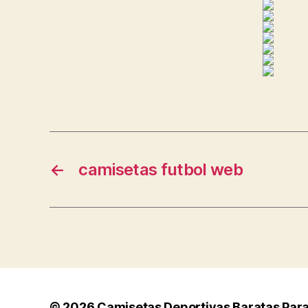
←
camisetas futbol web
© 2026
Camisetas Deportivas Baratas Par