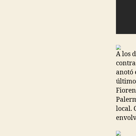
A los 
contra
anotó 
último
Fioren
Palerm
local.
envolv