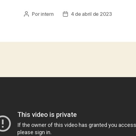
Por
intern
4 de abril de 2023
Autor
Fecha
de
de
la
la
entrada
entrada