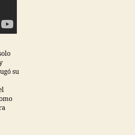
solo
y
jugó su
el
como
ra