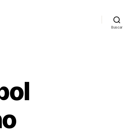
Buscar
bol
no