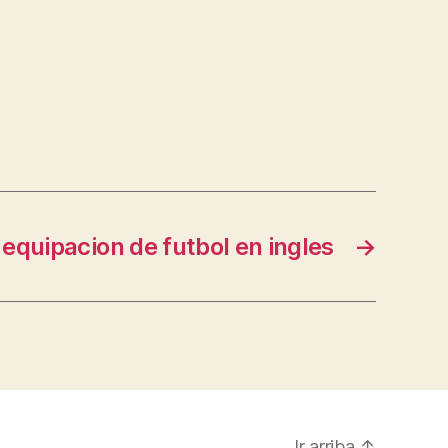
equipacion de futbol en ingles
→
Ir arriba
↑