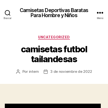
Camisetas Deportivas Baratas
Para Hombre y Niños
Buscar
Menú
Categorías
UNCATEGORIZED
camisetas futbol
tailandesas
Por
intern
3 de noviembre de 2022
Autor
Fecha
de
de
la
la
entrada
entrada