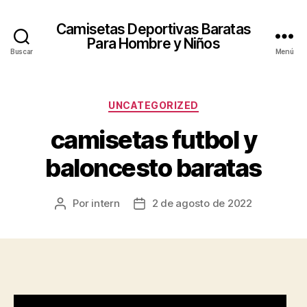
Camisetas Deportivas Baratas
Para Hombre y Niños
Buscar
Menú
Categorías
UNCATEGORIZED
camisetas futbol y
baloncesto baratas
Por
intern
2 de agosto de 2022
Autor
Fecha
de
de
la
la
entrada
entrada