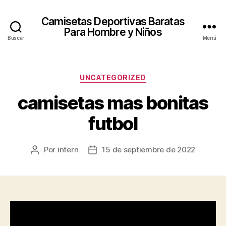
Camisetas Deportivas Baratas
Para Hombre y Niños
Buscar
Menú
Categorías
UNCATEGORIZED
camisetas mas bonitas
futbol
Por
intern
15 de septiembre de 2022
Autor
Fecha
de
de
la
la
entrada
entrada