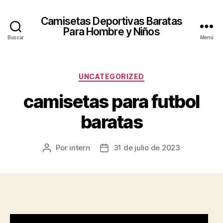
Camisetas Deportivas Baratas
Para Hombre y Niños
Buscar
Menú
Categorías
UNCATEGORIZED
camisetas para futbol
baratas
Por
intern
31 de julio de 2023
Autor
Fecha
de
de
la
la
entrada
entrada