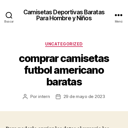
Camisetas Deportivas Baratas
Para Hombre y Niños
Buscar
Menú
Categorías
UNCATEGORIZED
comprar camisetas
futbol americano
baratas
Por
intern
29 de mayo de 2023
Autor
Fecha
de
de
la
la
entrada
entrada