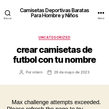
Camisetas Deportivas Baratas
Para Hombre y Niños
Buscar
Menú
Categorías
UNCATEGORIZED
crear camisetas de
futbol con tu nombre
Por
intern
29 de mayo de 2023
Autor
Fecha
de
de
la
la
entrada
entrada