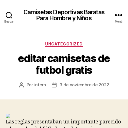
Camisetas Deportivas Baratas
Para Hombre y Niños
Buscar
Menú
Categorías
UNCATEGORIZED
editar camisetas de
futbol gratis
Por
intern
3 de noviembre de 2022
Autor
Fecha
de
de
la
la
entrada
entrada
Las reglas presentaban un importante parecido