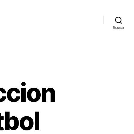
Buscar
ccion
tbol