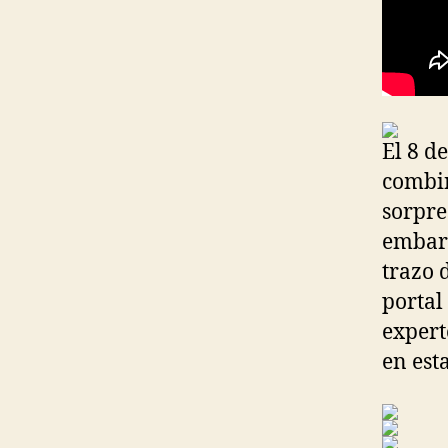
El 8 de
combin
sorpre
embarg
trazo 
portal
expert
en est