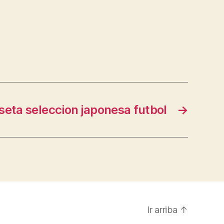
seta seleccion japonesa futbol
→
Ir arriba
↑