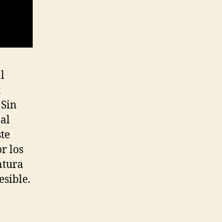
l
a
 Sin
 al
ste
r los
ntura
esible.