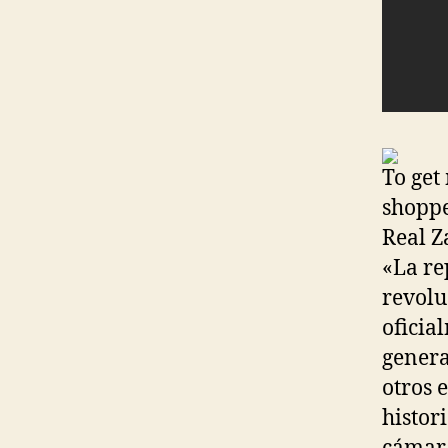
To get
shoppe
Real Z
«La re
revolu
oficia
genera
otros 
histor