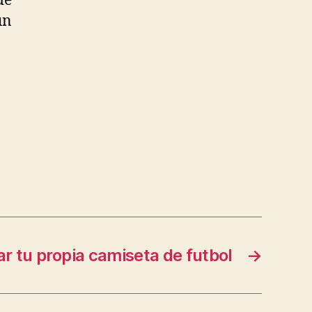
de
un
r tu propia camiseta de futbol
→