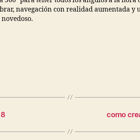
 360º para tener todos los ángulos a la hora 
rar, navegación con realidad aumentada y 
 novedoso.
18
como crea