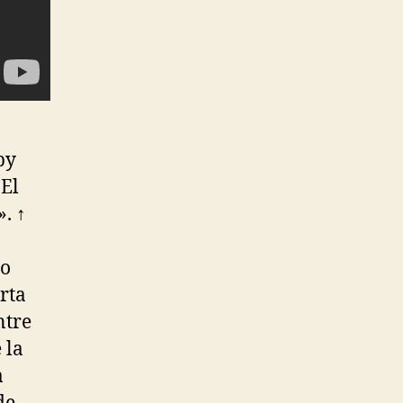
by
«El
. ↑
do
rta
ntre
 la
a