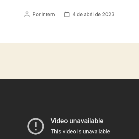
Por
intern
4 de abril de 2023
Autor
Fecha
de
de
la
la
entrada
entrada