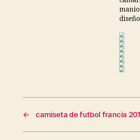
cámara
maniob
diseño
←
camiseta de futbol francia 20