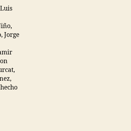
 Luis
iño,
, Jorge
Hamir
son
urcat,
nez,
Checho