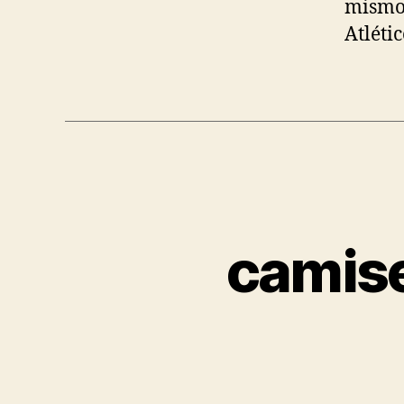
mismo 
Atléti
camise