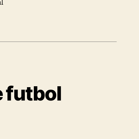
al
 futbol