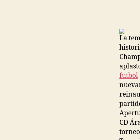
La tem
histor
Champi
aplast
futbol
nuevam
reinau
partid
Apertu
CD Ára
torneo