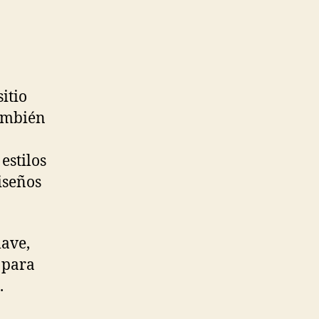
itio
también
estilos
diseños
lave,
 para
.