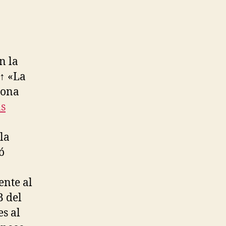
n la
 ↑ «La
lona
as
la
ó
nte al
B del
s al