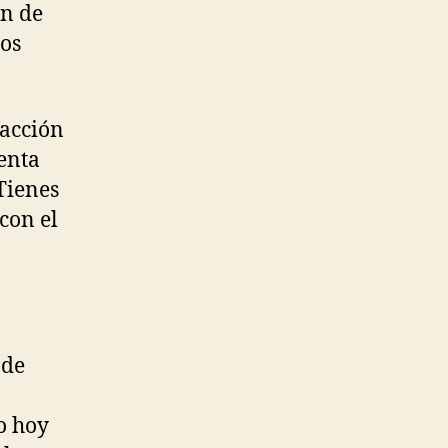
ón de
nos
facción
enta
Tienes
con el
 de
o hoy