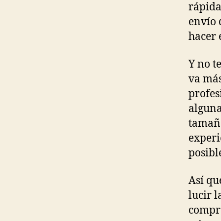
rápida
envío 
hacer e
Y no t
va más
profes
alguna
tamaño
experi
posibl
Así qu
lucir 
compro