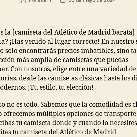
Autor
Fecha
de
de
la
la
entrada
entrada
s la [camiseta del Atlético de Madrid barata]
ta? ¡Has venido al lugar correcto! En nuestro s
o solo encontrarás precios imbatibles, sino 
ección más amplia de camisetas que puedas
ar. Con nosotros, elige entre una variedad de 
gorías, desde las camisetas clásicas hasta los 
dernos. ¡Tu estilo, tu elección!
so no es todo. Sabemos que la comodidad es c
o ofrecemos múltiples opciones de transporte
cibas tu camiseta donde y cuando lo necesites
itas tu camiseta del Atlético de Madrid