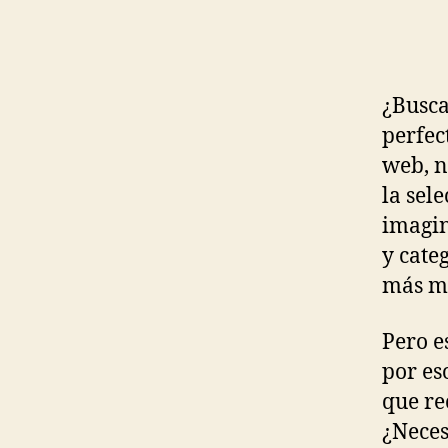
¿Busca
perfec
web, n
la sel
imagin
y cate
más mo
Pero e
por es
que re
¿Neces