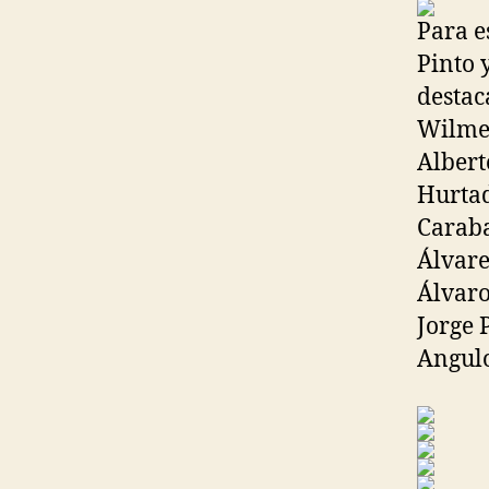
Para e
Pinto 
destac
Wilmer
Albert
Hurtad
Caraba
Álvare
Álvaro
Jorge 
Angul