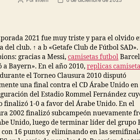
Por
intern
6 de diciembre de 2023
Autor
Fecha
de
de
la
la
entrada
entrada
porada 2021 fue muy triste y para el olvido e
ia del club. ↑ a b «Getafe Club de Fútbol SAD».
ons: gracias a Messi,
camisetas futbol
Barce
ó a Bayern». En el año 2010,
replicas camiset
durante el Torneo Clausura 2010 disputó
ente una final contra el CD Árabe Unido en 
guración del Estadio Rommel Fernández cuy
o finalizó 1-0 a favor del Árabe Unido. En el
ra 2002 finalizó subcampeón nuevamente fre
be Unido, luego de terminar líder del grupo 
 con 16 puntos y eliminando en las semifinale