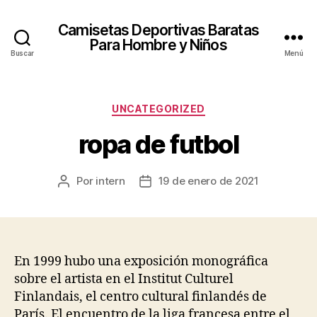
Camisetas Deportivas Baratas
Para Hombre y Niños
Buscar
Menú
Categorías
UNCATEGORIZED
ropa de futbol
Por
intern
19 de enero de 2021
Autor
Fecha
de
de
la
la
entrada
entrada
En 1999 hubo una exposición monográfica
sobre el artista en el Institut Culturel
Finlandais, el centro cultural finlandés de
París. El encuentro de la liga francesa entre el