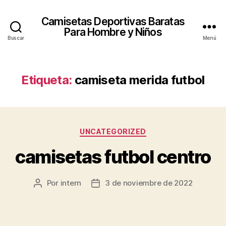
Camisetas Deportivas Baratas
Para Hombre y Niños
Buscar
Menú
Etiqueta:
camiseta merida futbol
Categorías
UNCATEGORIZED
camisetas futbol centro
Por
intern
3 de noviembre de 2022
Autor
Fecha
de
de
la
la
entrada
entrada