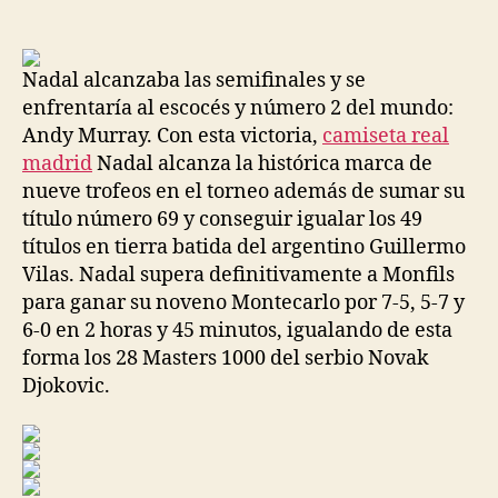
de
de
la
la
entrada
entrada
Nadal alcanzaba las semifinales y se
enfrentaría al escocés y número 2 del mundo:
Andy Murray. Con esta victoria,
camiseta real
madrid
Nadal alcanza la histórica marca de
nueve trofeos en el torneo además de sumar su
título número 69 y conseguir igualar los 49
títulos en tierra batida del argentino Guillermo
Vilas. Nadal supera definitivamente a Monfils
para ganar su noveno Montecarlo por 7-5, 5-7 y
6-0 en 2 horas y 45 minutos, igualando de esta
forma los 28 Masters 1000 del serbio Novak
Djokovic.