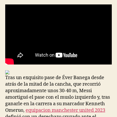
la
la
entrada
entrada
Tras un exquisito pase de Éver Banega desde
atrás de la mitad de la cancha, que recorrió
aproximadamente unos 30-40 m, Messi
amortiguó el pase con el muslo izquierdo y, tras
ganarle en la carrera a su marcador Kenneth
Omeruo,
equipacion manchester united 2023
definió con un derechazo cruzado ante el