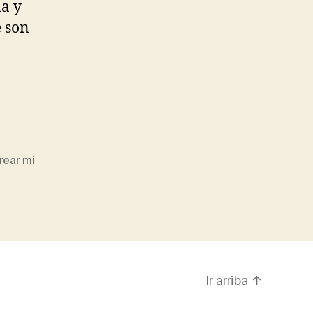
a y
e son
rear mi
Ir arriba
↑