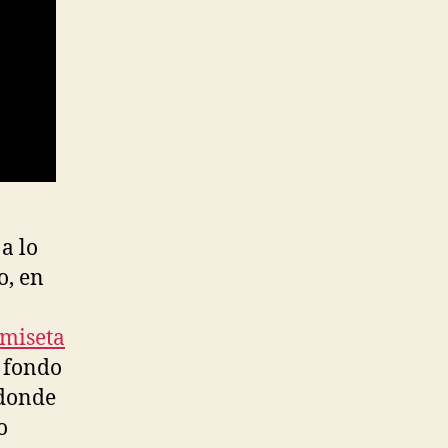
a lo
o, en
miseta
l fondo
 donde
o