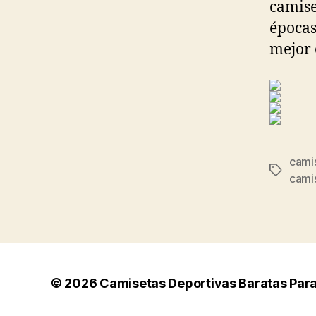
camise
épocas
mejor 
camis
Etiqueta
cami
© 2026
Camisetas Deportivas Baratas Par