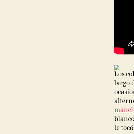
Los co
largo 
ocasio
altern
manche
blanco
le tocó