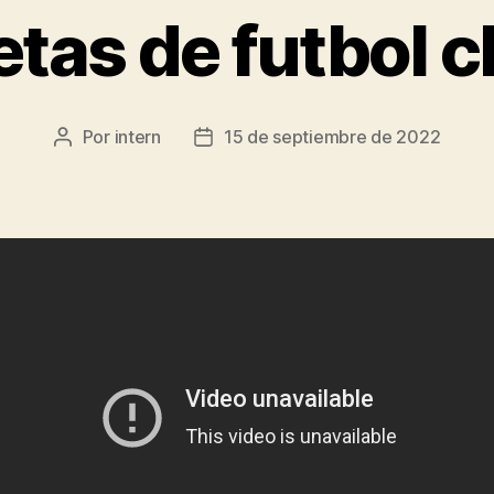
tas de futbol c
Por
intern
15 de septiembre de 2022
Autor
Fecha
de
de
la
la
entrada
entrada