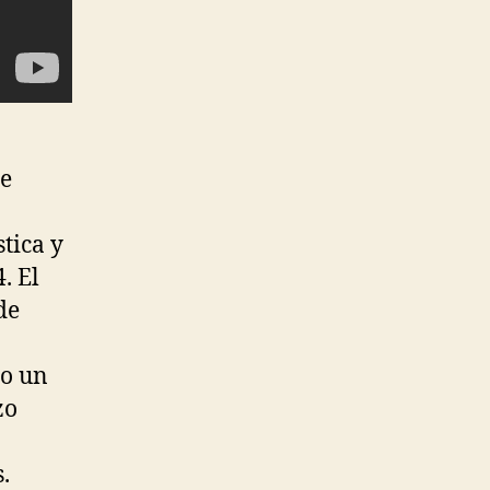
ue
stica y
. El
de
lo un
zo
.