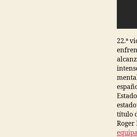
22.ª v
enfren
alcanz
intens
mental,
españo
Estado
estado
título
Roger 
equipa