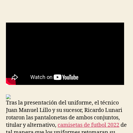
de
de
la
la
entrada
entrada
Tras la presentación del uniforme, el técnico
Juan Manuel Lillo y su sucesor, Ricardo Lunari
rotaron las pantalonetas de ambos conjuntos,
titular y alternativo,
camisetas de futbol 2022
de
tal manera que los uniformes retomaran su