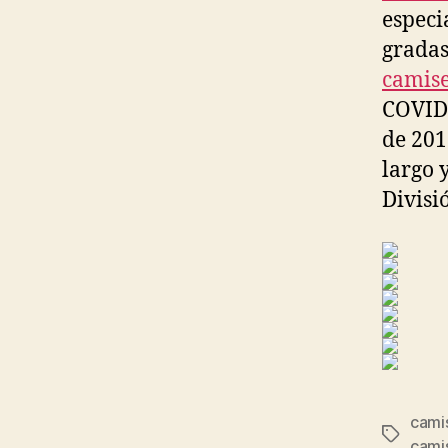
especi
gradas
camise
COVID-
de 201
largo 
Divisi
camis
Etiqueta
cami