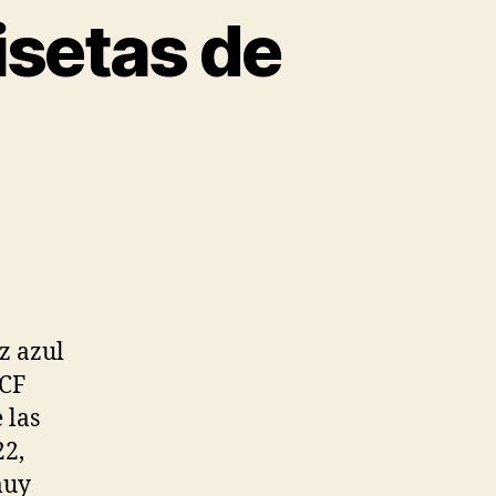
setas de
z azul
 CF
 las
22,
muy