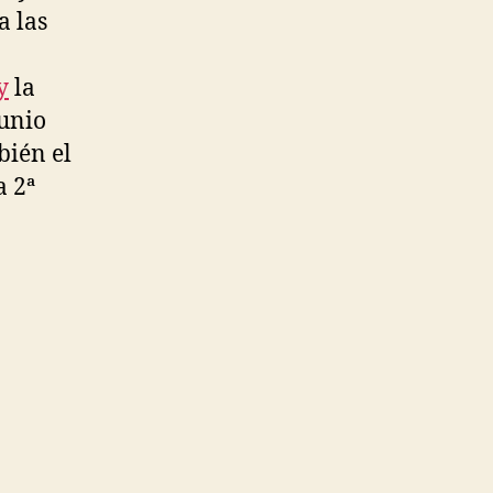
a las
y
la
junio
bién el
a 2ª