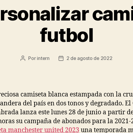
rsonalizar cami
futbol
Por
intern
2 de agosto de 2022
Autor
Fecha
de
de
la
la
entrada
entrada
eciosa camiseta blanca estampada con la cru
bandera del país en dos tonos y degradado. El
brada lanza este lunes 28 de junio a partir de
horas su campaña de abonados para la 2021-
ta manchester united 2023
una temporada 