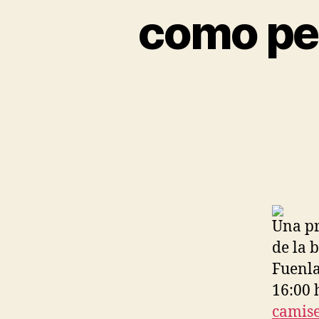
como pe
Una pr
de la 
Fuenla
16:00 
camise