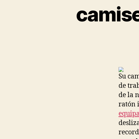
camise
Su cam
de tra
de la 
ratón 
equipa
desliz
record