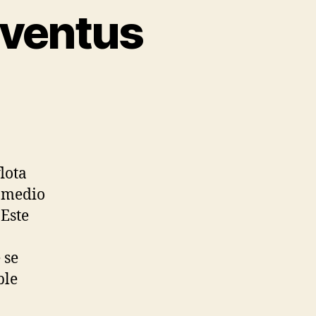
uventus
lota
n medio
 Este
 se
ble