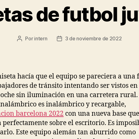
tas de futbol j
Por
intern
3 de noviembre de 2022
Autor
Fecha
de
de
la
la
entrada
entrada
iseta hacía que el equipo se pareciera a una f
bajadores de tránsito intentando ser vistos e
noche sin iluminación en una carretera rural.
inalámbrico es inalámbrico y recargable,
cion barcelona 2022
con una nueva base que
a perfectamente sobre el escritorio. Es imposi
arlo. Este equipo alemán tan aburrido como