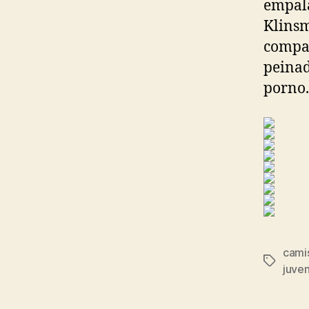
empala
Klinsm
compañ
peinad
porno.
cami
Etiqueta
juve