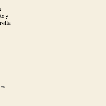
u
te y
rella
 vs