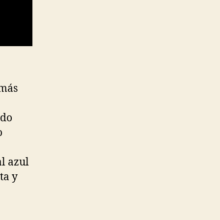
 más
ado
o
l azul
ta y