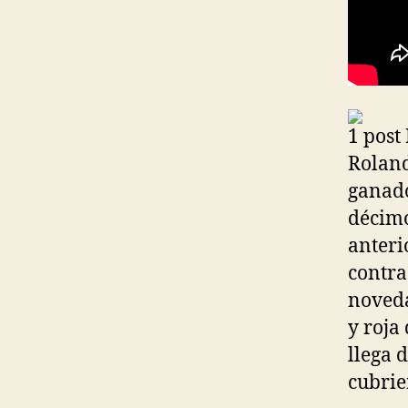
1 post
Roland
ganado
décimo
anteri
contra
noveda
y roja
llega 
cubrie