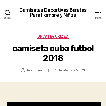
Camisetas Deportivas Baratas
Para Hombre y Niños
Buscar
Menú
Categorías
UNCATEGORIZED
camiseta cuba futbol
2018
Por
intern
4 de abril de 2023
Autor
Fecha
de
de
la
la
entrada
entrada