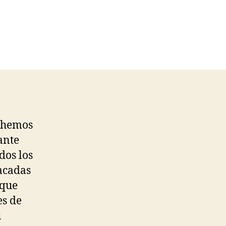
e hemos
ante
dos los
acadas
 que
es de
u