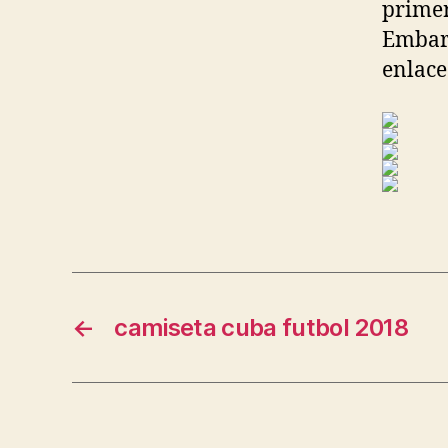
primer
Embark
enlace
←
camiseta cuba futbol 2018