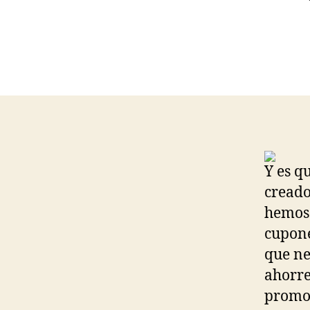
Y es q
creado
hemos 
cupone
que ne
ahorre
promoc