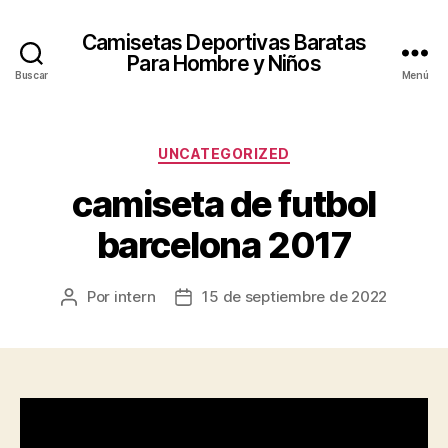
Camisetas Deportivas Baratas
Para Hombre y Niños
Buscar
Menú
Categorías
UNCATEGORIZED
camiseta de futbol
barcelona 2017
Por
intern
15 de septiembre de 2022
Autor
Fecha
de
de
la
la
entrada
entrada