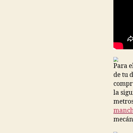
Para e
de tu d
compra
la sig
metros
manche
mecáni