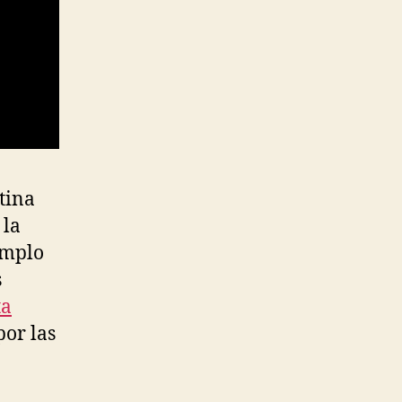
tina
 la
emplo
s
ta
por las